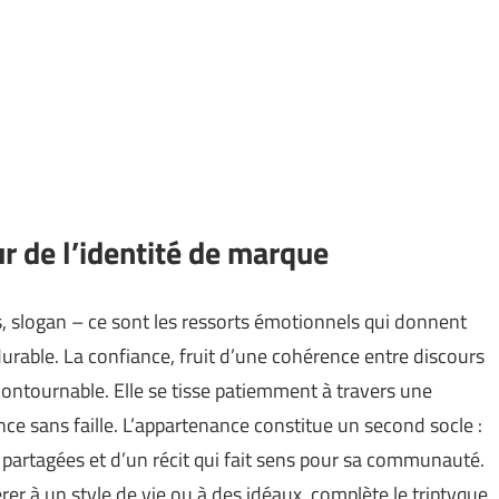
r de l’identité de marque
, slogan – ce sont les ressorts émotionnels qui donnent
urable. La confiance, fruit d’une cohérence entre discours
contournable. Elle se tisse patiemment à travers une
nce sans faille. L’appartenance constitue un second socle :
 partagées et d’un récit qui fait sens pour sa communauté.
hérer à un style de vie ou à des idéaux, complète le triptyque