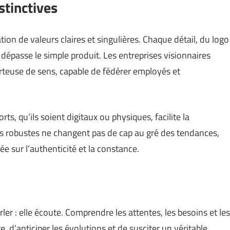
istinctives
on de valeurs claires et singulières. Chaque détail, du logo
i dépasse le simple produit. Les entreprises visionnaires
orteuse de sens, capable de fédérer employés et
ts, qu’ils soient digitaux ou physiques, facilite la
s robustes ne changent pas de cap au gré des tendances,
 sur l’authenticité et la constance.
r : elle écoute. Comprendre les attentes, les besoins et les
re, d’anticiper les évolutions et de susciter un véritable