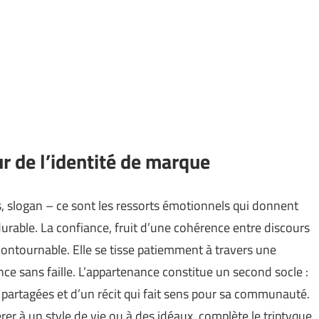
r de l’identité de marque
, slogan – ce sont les ressorts émotionnels qui donnent
urable. La confiance, fruit d’une cohérence entre discours
contournable. Elle se tisse patiemment à travers une
nce sans faille. L’appartenance constitue un second socle :
 partagées et d’un récit qui fait sens pour sa communauté.
hérer à un style de vie ou à des idéaux, complète le triptyque