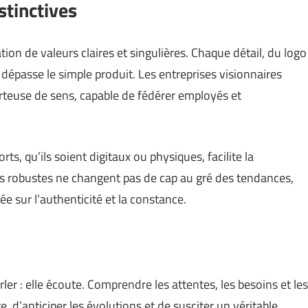
istinctives
on de valeurs claires et singulières. Chaque détail, du logo
i dépasse le simple produit. Les entreprises visionnaires
orteuse de sens, capable de fédérer employés et
ts, qu’ils soient digitaux ou physiques, facilite la
s robustes ne changent pas de cap au gré des tendances,
 sur l’authenticité et la constance.
r : elle écoute. Comprendre les attentes, les besoins et les
re, d’anticiper les évolutions et de susciter un véritable