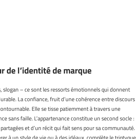
r de l’identité de marque
, slogan – ce sont les ressorts émotionnels qui donnent
urable. La confiance, fruit d’une cohérence entre discours
contournable. Elle se tisse patiemment à travers une
nce sans faille. L’appartenance constitue un second socle :
 partagées et d’un récit qui fait sens pour sa communauté.
hérer à un style de vie ou à des idéaux, complète le triptyque