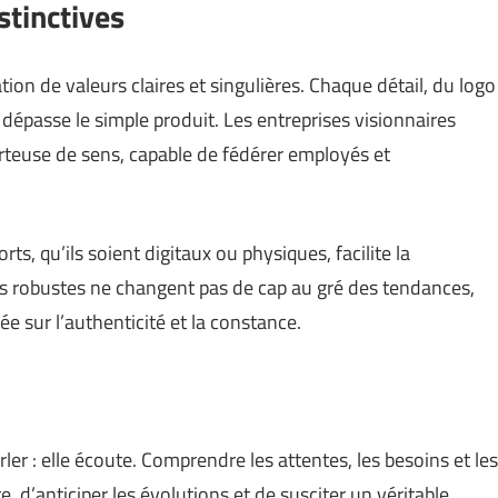
istinctives
on de valeurs claires et singulières. Chaque détail, du logo
i dépasse le simple produit. Les entreprises visionnaires
orteuse de sens, capable de fédérer employés et
ts, qu’ils soient digitaux ou physiques, facilite la
s robustes ne changent pas de cap au gré des tendances,
 sur l’authenticité et la constance.
r : elle écoute. Comprendre les attentes, les besoins et les
re, d’anticiper les évolutions et de susciter un véritable