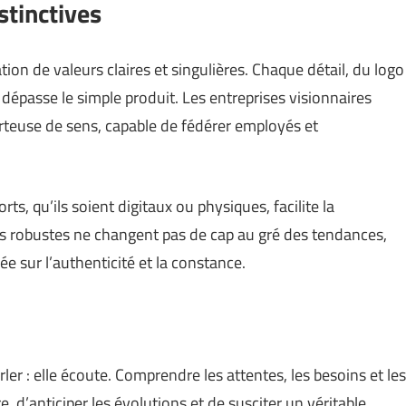
istinctives
on de valeurs claires et singulières. Chaque détail, du logo
i dépasse le simple produit. Les entreprises visionnaires
orteuse de sens, capable de fédérer employés et
ts, qu’ils soient digitaux ou physiques, facilite la
s robustes ne changent pas de cap au gré des tendances,
 sur l’authenticité et la constance.
r : elle écoute. Comprendre les attentes, les besoins et les
re, d’anticiper les évolutions et de susciter un véritable